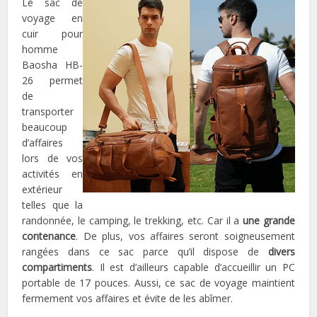
Le sac de
voyage en
cuir pour
homme
Baosha HB-
26 permet
de
transporter
beaucoup
d’affaires
lors de vos
activités en
extérieur
telles que la
randonnée, le camping, le trekking, etc. Car il a
une grande
contenance
. De plus, vos affaires seront soigneusement
rangées dans ce sac parce qu’il dispose de
divers
compartiments
. Il est d’ailleurs capable d’accueillir un PC
portable de 17 pouces. Aussi, ce sac de voyage maintient
fermement vos affaires et évite de les abîmer.