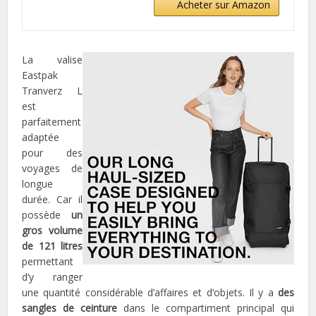
Acheter sur Amazon
La valise
Eastpak
Tranverz L
est
parfaitement
adaptée
pour des
voyages de
longue
durée. Car il
possède
un
gros volume
de 121 litres
permettant
d’y ranger
une quantité considérable d’affaires et d’objets. Il y a
des
sangles de ceinture
dans le compartiment principal qui