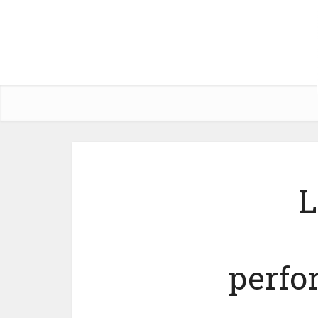
L
perfo