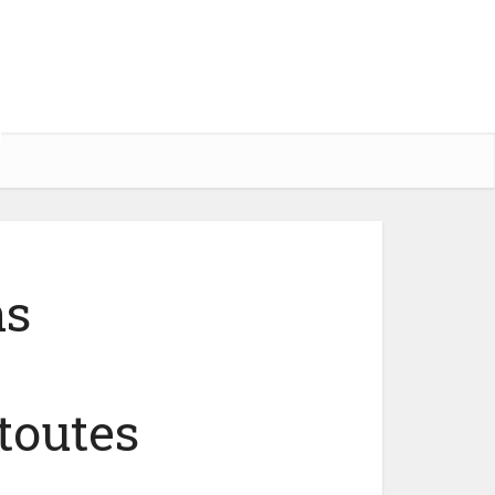
ns
toutes