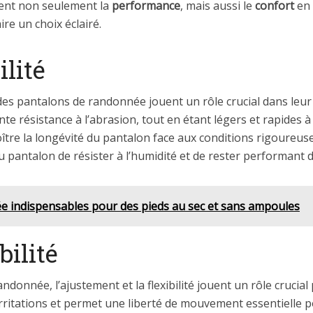
rent non seulement la
performance
, mais aussi le
confort
en 
ire un choix éclairé.
lité
 des pantalons de randonnée jouent un rôle crucial dans leu
ente résistance à l’abrasion, tout en étant légers et rapides
ître la longévité du pantalon face aux conditions rigoureuse
 pantalon de résister à l’humidité et de rester performant 
ée indispensables pour des pieds au sec et sans ampoules
bilité
donnée, l’ajustement et la flexibilité jouent un rôle crucial
rritations et permet une liberté de mouvement essentielle po